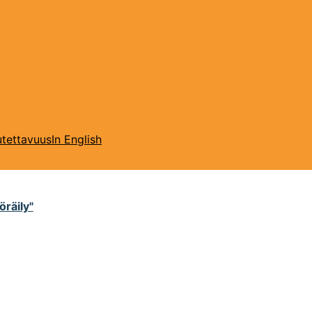
tettavuus
In English
räily"