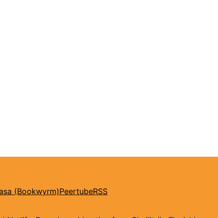
kasa (Bookwyrm)
Peertube
RSS