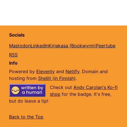
Socials
Mastodon
LinkedIn
Kirjakasa (Bookwyrm)
Peertube
RSS
Info
Powered by
Eleventy
and
Netlify
. Domain and
hosting from
Shellit (in Finnish)
.
Check out
Andy Carolan's Ko-fi
shop
for the badge. It's free,
but do leave a tip!
Back to the Top