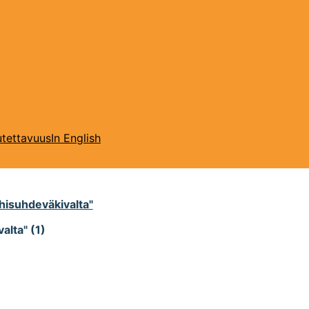
tettavuus
In English
hisuhdeväkivalta"
alta" (1)