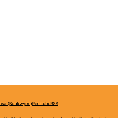
kasa (Bookwyrm)
Peertube
RSS