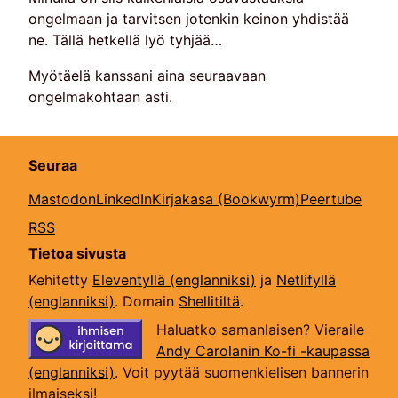
ongelmaan ja tarvitsen jotenkin keinon yhdistää
ne. Tällä hetkellä lyö tyhjää…
Myötäelä kanssani aina seuraavaan
ongelmakohtaan asti.
Seuraa
Mastodon
LinkedIn
Kirjakasa (Bookwyrm)
Peertube
RSS
Tietoa sivusta
Kehitetty
Eleventyllä (englanniksi)
ja
Netlifyllä
(englanniksi)
. Domain
Shellitiltä
.
Haluatko samanlaisen? Vieraile
Andy Carolanin Ko-fi -kaupassa
(englanniksi)
. Voit pyytää suomenkielisen bannerin
ilmaiseksi!