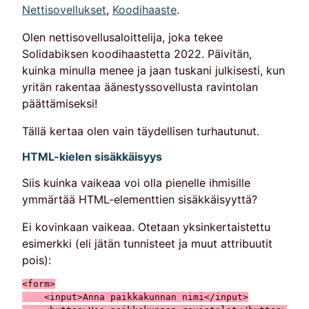
Nettisovellukset
,
Koodihaaste
.
Olen nettisovellusaloittelija, joka tekee
Solidabiksen koodihaastetta 2022. Päivitän,
kuinka minulla menee ja jaan tuskani julkisesti, kun
yritän rakentaa äänestyssovellusta ravintolan
päättämiseksi!
Tällä kertaa olen vain täydellisen turhautunut.
HTML-kielen sisäkkäisyys
Siis kuinka vaikeaa voi olla pienelle ihmisille
ymmärtää HTML-elementtien sisäkkäisyyttä?
Ei kovinkaan vaikeaa. Otetaan yksinkertaistettu
esimerkki (eli jätän tunnisteet ja muut attribuutit
pois):
<form>

    <input>Anna paikkakunnan nimi</input>
