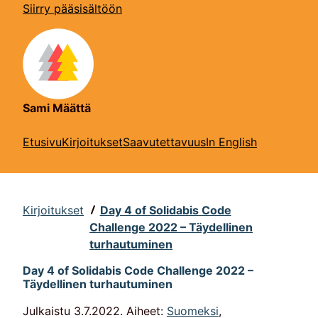
Siirry pääsisältöön
Sami Määttä
Etusivu
Kirjoitukset
Saavutettavuus
In English
Kirjoitukset
Day 4 of Solidabis Code
Challenge 2022
– Täydellinen
turhautuminen
Day 4 of Solidabis Code Challenge 2022
–
Täydellinen turhautuminen
Julkaistu
3.7.2022.
Aiheet:
Suomeksi
,