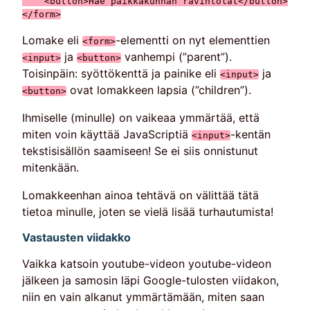
    <button>Hae paikkakunnan ravintolat</button>

Lomake eli
-elementti on nyt elementtien
<form>
ja
vanhempi (”parent”).
<input>
<button>
Toisinpäin: syöttökenttä ja painike eli
ja
<input>
ovat lomakkeen lapsia (”children”).
<button>
Ihmiselle (minulle) on vaikeaa ymmärtää, että
miten voin käyttää JavaScriptiä
-kentän
<input>
tekstisisällön saamiseen! Se ei siis onnistunut
mitenkään.
Lomakkeenhan ainoa tehtävä on välittää tätä
tietoa minulle, joten se vielä lisää turhautumista!
Vastausten viidakko
Vaikka katsoin youtube-videon youtube-videon
jälkeen ja samosin läpi Google-tulosten viidakon,
niin en vain alkanut ymmärtämään, miten saan