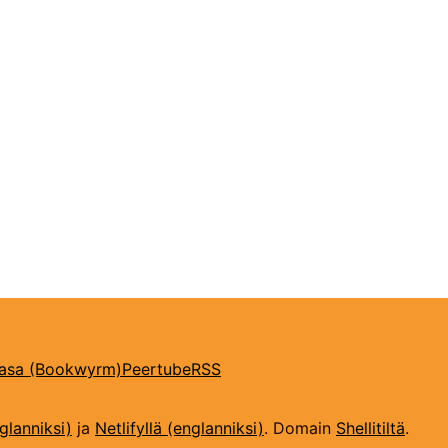
kasa (Bookwyrm)
Peertube
RSS
glanniksi)
ja
Netlifyllä (englanniksi)
. Domain
Shellitiltä
.