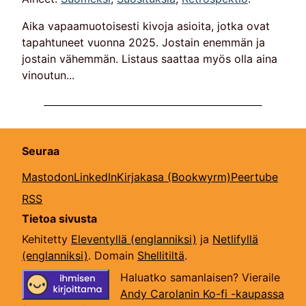
Aika vapaamuotoisesti kivoja asioita, jotka ovat
tapahtuneet vuonna 2025. Jostain enemmän ja
jostain vähemmän. Listaus saattaa myös olla aina
vinoutun...
Seuraa
Mastodon
LinkedIn
Kirjakasa (Bookwyrm)
Peertube
RSS
Tietoa sivusta
Kehitetty
Eleventyllä (englanniksi)
ja
Netlifyllä
(englanniksi)
. Domain
Shellitiltä
.
Haluatko samanlaisen? Vieraile
Andy Carolanin Ko-fi -kaupassa