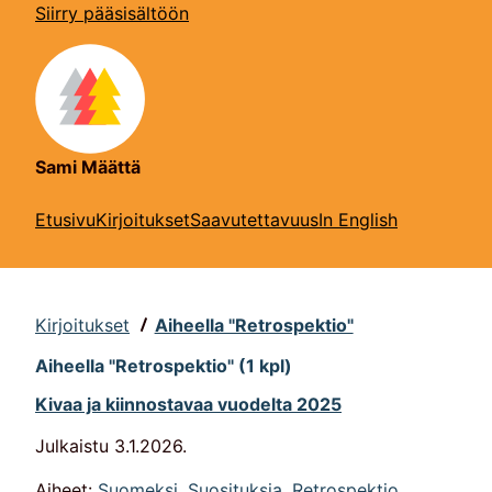
Siirry pääsisältöön
Sami Määttä
Etusivu
Kirjoitukset
Saavutettavuus
In English
Kirjoitukset
Aiheella "Retrospektio"
Aiheella "Retrospektio" (1 kpl)
Kivaa ja kiinnostavaa vuodelta 2025
Julkaistu
3.1.2026
.
Aiheet:
Suomeksi
,
Suosituksia
,
Retrospektio
.