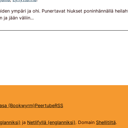
puiden ympäri ja ohi. Punertavat hiukset poninhännällä heil
ja jään väliin...
kasa (Bookwyrm)
Peertube
RSS
glanniksi)
ja
Netlifyllä (englanniksi)
. Domain
Shellitiltä
.