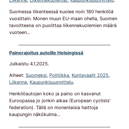
Liikenne
,
Liikennekuolemat
,
Kaupunkisuunnittelu
.
Suomessa liikenteessä kuolee noin 180 henkilöä
vuosittain. Monen muun EU-maan ohella, Suomen
tavoitteena on puolittaa liikennekuolemien määrä
vuoteen...
Painorajoitus autoille Helsingissä
Julkaistu
4.1.2025
.
Aiheet:
Suomeksi
,
Politiikka
,
Kuntavaalit 2025
,
Liikenne
,
Kaupunkisuunnittelu
.
Henkilöautojen koko ja paino on kasvanut
Euroopassa jo jonkin aikaa (European cyclists'
federation). Tällä on monenlaisia haittoja
kaupungin näkökulma...