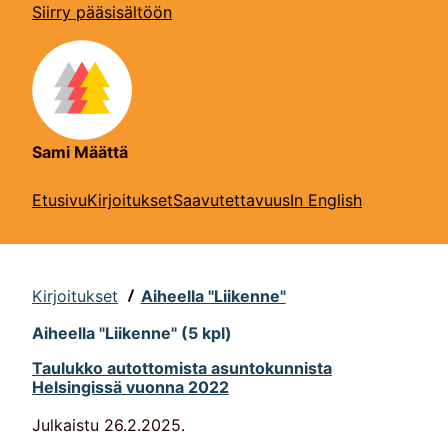
Siirry pääsisältöön
Sami Määttä
Etusivu
Kirjoitukset
Saavutettavuus
In English
Kirjoitukset
Aiheella "Liikenne"
Aiheella "Liikenne" (5 kpl)
Taulukko autottomista asuntokunnista
Helsingissä vuonna 2022
Julkaistu
26.2.2025
.