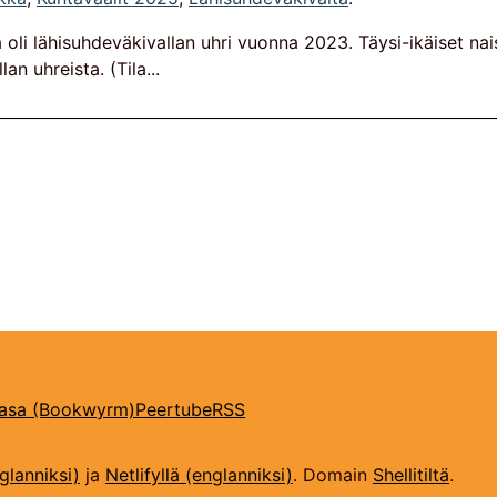
a oli lähisuhdeväkivallan uhri vuonna 2023. Täysi-ikäiset n
an uhreista. (Tila...
kasa (Bookwyrm)
Peertube
RSS
glanniksi)
ja
Netlifyllä (englanniksi)
. Domain
Shellitiltä
.