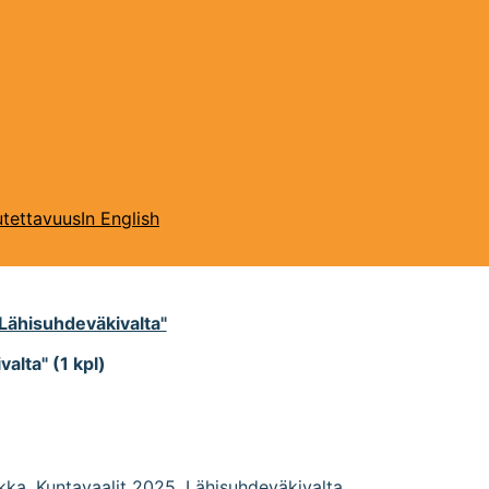
tettavuus
In English
"Lähisuhdeväkivalta"
alta" (1 kpl)
ikka
,
Kuntavaalit 2025
,
Lähisuhdeväkivalta
.