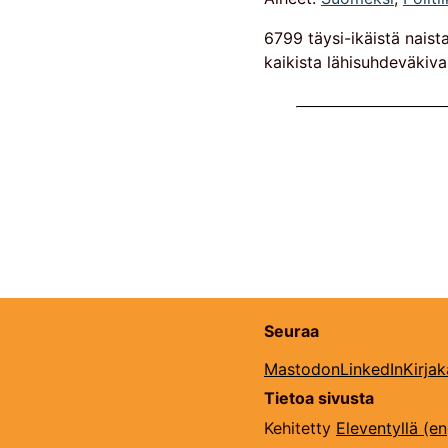
6799 täysi-ikäistä naist
kaikista lähisuhdeväkivall
Seuraa
Mastodon
LinkedIn
Kirja
Tietoa sivusta
Kehitetty
Eleventyllä (en