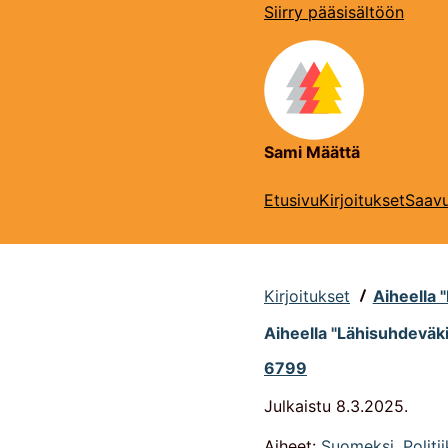
Siirry pääsisältöön
Sami Määttä
Etusivu
Kirjoitukset
Saavu
Kirjoitukset
Aiheella 
Aiheella "Lähisuhdeväkiv
6799
Julkaistu
8.3.2025
.
Aiheet:
Suomeksi
,
Politi